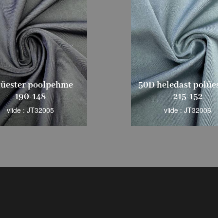
lüester poolpehme
50D heledast polües
190-148
215-152
viide : JT32005
viide : JT32006