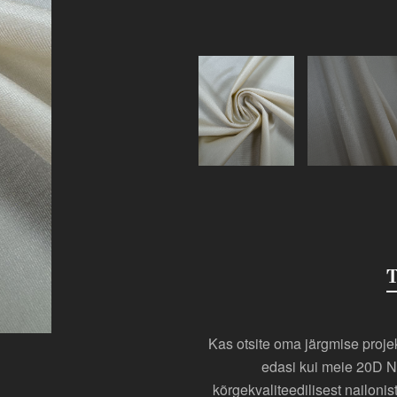
T
Kas otsite oma järgmise projek
edasi kui meie 20D N
kõrgekvaliteedilisest nailonis