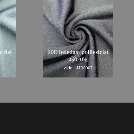
trist
50D heledast polüestrist
250-165
viide : JT32007