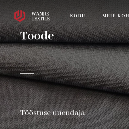
KODU
MEIE KO
Toode
Tööstuse uuendaja