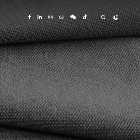


