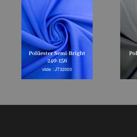
Polüester Semi-Bright
Po
240-156
viide : JT32003