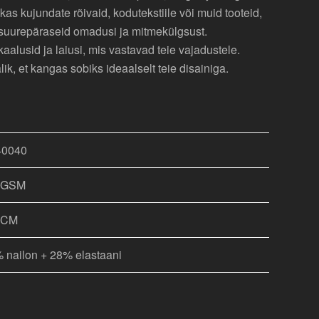
kas kujundate rõivaid, kodutekstiile või muid tooteid,
suurepäraseid omadusi ja mitmekülgsust.
alusid ja laiusi, mis vastavad teie vajadustele.
, et kangas sobiks ideaalselt teie disainiga.
40040
0GSM
8CM
 nailon + 28% elastaani