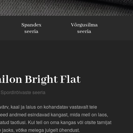
Spandex
Võrgusilma
seeria
seeria
ilon Bright Flat
Spordirõivaste seeria
 värv, kaal ja laius on kohandatav vastavalt teie
Need andmed esindavad kangast, mida meil on laos,
ud taotlusi. Kui teil on oma kangas või otsite tarnijat
 jaoks, võtke meiega julgelt ühendust.