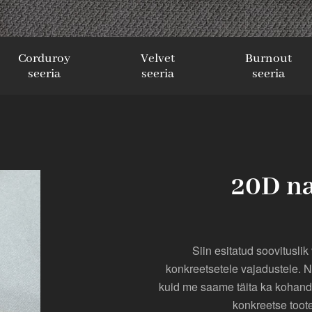
Corduroy
Velvet
Burnout
seeria
seeria
seeria
20D na
Siin esitatud soovituslik
konkreetsetele vajadustele. 
kuid me saame täita ka kohandat
konkreetse toote