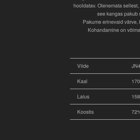
hooldatav. Olenemata sellest, 
see kangas pakub 
Pakume erinevaid värve, ka
Kohandamine on võimalik
Viide
JN
Kaal
17
Laius
15
Koostis
72%