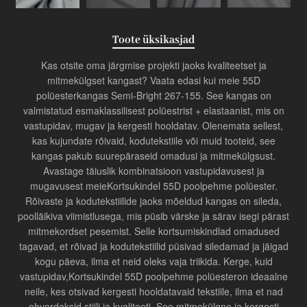
Toote üksikasjad
Kas otsite oma järgmise projekti jaoks kvaliteetset ja
mitmekülgset kangast? Vaata edasi kui meie 55D
polüesterkangas Semi-Bright 267-155. See kangas on
valmistatud esmaklassilisest polüestrist + elastaanist, mis on
vastupidav, mugav ja kergesti hooldatav. Olenemata sellest,
kas kujundate rõivaid, kodutekstiile või muid tooteid, see
kangas pakub suurepäraseid omadusi ja mitmekülgsust.
Avastage täiuslik kombinatsioon vastupidavusest ja
mugavusest meie
Kortsukindel 55D poolpehme polüester
.
Rõivaste ja kodutekstiilide jaoks mõeldud kangas on sileda,
poolläikiva viimistlusega, mis püsib värske ja särav isegi pärast
mitmekordset pesemist. Selle kortsumiskindlad omadused
tagavad, et rõivad ja kodutekstiilid püsivad siledamad ja jäigad
kogu päeva, ilma et neid oleks vaja triikida. Kerge, kuid
vastupidav,
Kortsukindel 55D poolpehme polüester
on ideaalne
neile, kes otsivad kergesti hooldatavaid tekstiile, ilma et nad
ohverdaksid stiili ja kvaliteeti. See mitmekülgne ja kergesti