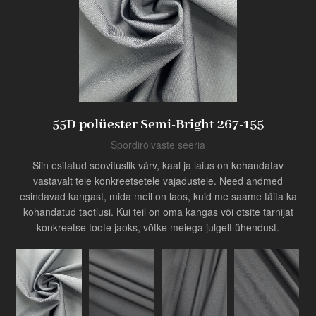
Toode
55D polüester Semi-Bright 267-155
Tööstuse uuendaja
Spordirõivaste seeria
Siin esitatud soovituslik värv, kaal ja laius on kohandatav
vastavalt teie konkreetsetele vajadustele. Need andmed
esindavad kangast, mida meil on laos, kuid me saame täita ka
kohandatud taotlusi. Kui teil on oma kangas või otsite tarnijat
konkreetse toote jaoks, võtke meiega julgelt ühendust.