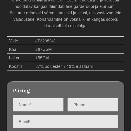
hooldatav kangas täiendab teie garderoobi ja eluruumi.
Pakume erinevaid värve, kaalusid ja laiusi, mis vastavad teie
vajadustele. Kohandamine on võimalik, et kangas sobiks
ideaalselt teie disainiga.
Viide
JT32053-2
Kaal
267GSM
Laius
155CM
Koostis
87% polüester + 13% elastaani
Päring