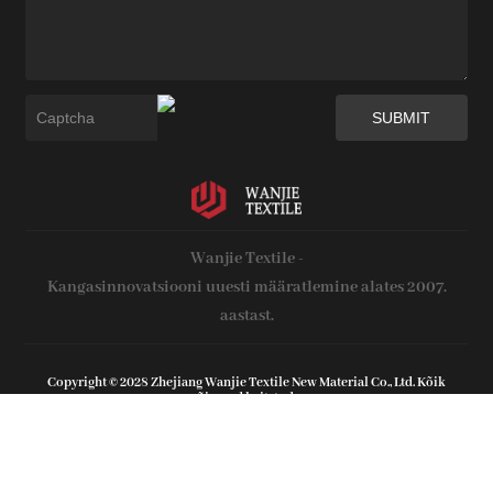
Wanjie Textile -
Kangasinnovatsiooni uuesti määratlemine alates 2007.
aastast.
Copyright © 2028 Zhejiang Wanjie Textile New Material Co., Ltd. Kõik
õigused kaitstud.
Veebitoe poolt :