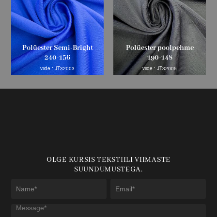
Polüester Semi-Bright
Polüester poolpehme
240-156
190-148
viide : JT32003
viide : JT32005
OLGE KURSIS TEKSTIILI VIIMASTE
SUUNDUMUSTEGA.