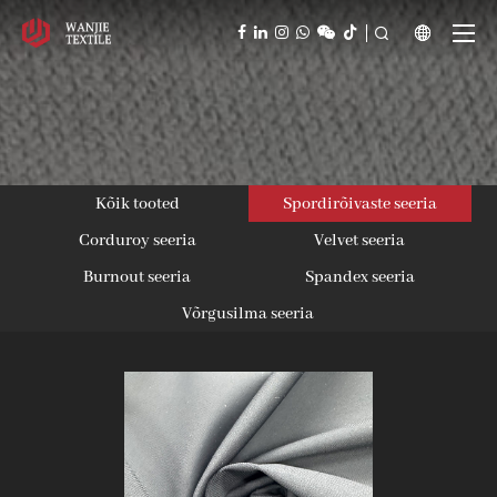



Kõik tooted
Spordirõivaste seeria
Corduroy seeria
Velvet seeria
Burnout seeria
Spandex seeria
Võrgusilma seeria