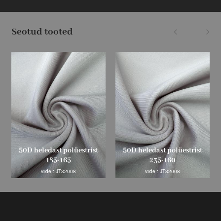
Seotud tooted
50D heledast polüestrist
50D heledast polüestrist
215-152
250-165
viide : JT32006
viide : JT32007