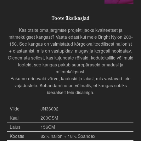
Toote üksikasjad
Kas otsite oma järgmise projekti jaoks kvaliteetset ja
mitmekülgset kangast? Vaata edasi kui meie Bright Nylon 200-
156. See kangas on valmistatud kõrgekvaliteedilisest nailonist
+ elastaanist, mis on vastupidav, mugav ja kergesti hooldatav.
Olenemata sellest, kas kujundate rõivaid, kodutekstiile või muid
tooteid, see kangas pakub suurepäraseid omadusi ja
mitmekülgsust.
Pakume erinevaid värve, kaalusid ja laiusi, mis vastavad teie
vajadustele. Kohandamine on võimalik, et kangas sobiks
ideaalselt teie disainiga.
Viide
JN36002
Kaal
200GSM
Laius
156CM
Koostis
82% nailon + 18% Spandex