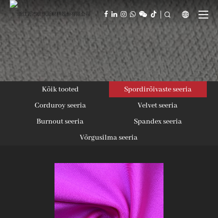



Kõik tooted
Spordirõivaste seeria
Corduroy seeria
Velvet seeria
Burnout seeria
Spandex seeria
Võrgusilma seeria