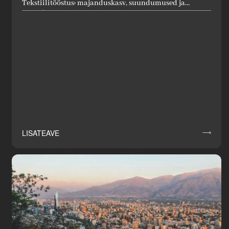
Tekstiilitööstus: majanduskasv, suundumused ja
riigipõhine ülevaade: majanduskasv, suundumused ja
riigipõhine ülevaade
LISATEAVE
