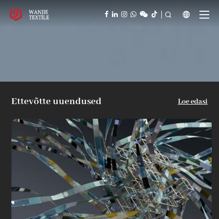



Ettevõtte uuendused
Loe edasi