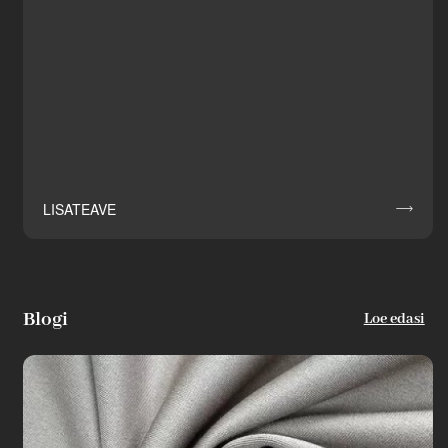
LISATEAVE

Blogi
Loe edasi