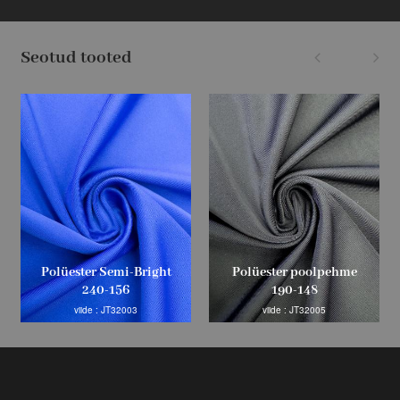
Seotud tooted
Polüester Semi-Bright
Polüester poolpehme
240-156
190-148
viide : JT32003
viide : JT32005