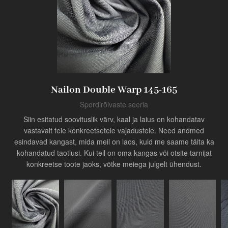
Toode
Tööstuse uuendaja
Nailon Double Warp 145-165
Spordirõivaste seeria
Siin esitatud soovituslik värv, kaal ja laius on kohandatav
vastavalt teie konkreetsetele vajadustele. Need andmed
esindavad kangast, mida meil on laos, kuid me saame täita ka
kohandatud taotlusi. Kui teil on oma kangas või otsite tarnijat
konkreetse toote jaoks, võtke meiega julgelt ühendust.