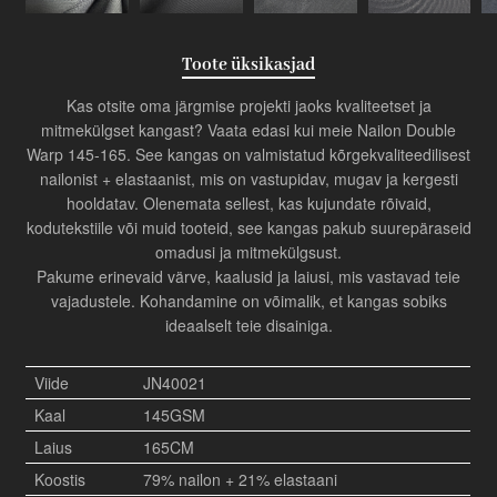
Toote üksikasjad
Kas otsite oma järgmise projekti jaoks kvaliteetset ja
mitmekülgset kangast? Vaata edasi kui meie Nailon Double
Warp 145-165. See kangas on valmistatud kõrgekvaliteedilisest
nailonist + elastaanist, mis on vastupidav, mugav ja kergesti
hooldatav. Olenemata sellest, kas kujundate rõivaid,
kodutekstiile või muid tooteid, see kangas pakub suurepäraseid
omadusi ja mitmekülgsust.
Pakume erinevaid värve, kaalusid ja laiusi, mis vastavad teie
vajadustele. Kohandamine on võimalik, et kangas sobiks
ideaalselt teie disainiga.
Viide
JN40021
Kaal
145GSM
Laius
165CM
Koostis
79% nailon + 21% elastaani