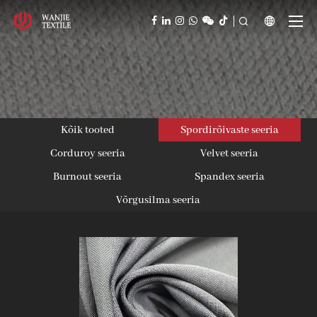



Kõik tooted
Spordirõivaste seeria
Corduroy seeria
Velvet seeria
Burnout seeria
Spandex seeria
Võrgusilma seeria