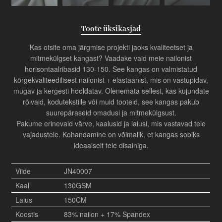
Toote üksikasjad
Kas otsite oma järgmise projekti jaoks kvaliteetset ja
mitmekülgset kangast? Vaadake vaid meie nailonist
horisontaalribasid 130-150. See kangas on valmistatud
kõrgekvaliteedilisest nailonist + elastaanist, mis on vastupidav,
mugav ja kergesti hooldatav. Olenemata sellest, kas kujundate
rõivaid, kodutekstiile või muid tooteid, see kangas pakub
suurepäraseid omadusi ja mitmekülgsust.
Pakume erinevaid värve, kaalusid ja laiusi, mis vastavad teie
vajadustele. Kohandamine on võimalik, et kangas sobiks
ideaalselt teie disainiga.
Viide
JN40007
Kaal
130GSM
Laius
150CM
Koostis
83% nailon + 17% Spandex