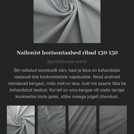
Toode
Tööstuse uuendaja
Nailonist horisontaalsed ribad 130-150
Spordirõivaste seeria
Siin esitatud soovituslik värv, kaal ja laius on kohandatav
vastavalt teie konkreetsetele vajadustele. Need andmed
esindavad kangast, mida meil on laos, kuid me saame täita ka
kohandatud taotlusi. Kui teil on oma kangas või otsite tarnijat
konkreetse toote jaoks, võtke meiega julgelt ühendust.