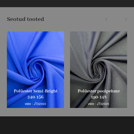
Seotud tooted
Polüester Semi-Bright
Polüester poolpehme
240-156
190-148
viide : JT32003
viide : JT32005