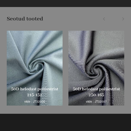
Seotud tooted
50D heledast polüestrist
50D heledast polüestrist
215-152
250-165
viide : JT32006
viide : JT32007