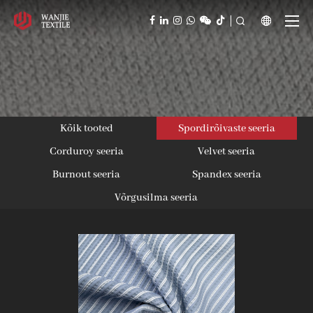



Kõik tooted
Spordirõivaste seeria
Corduroy seeria
Velvet seeria
Burnout seeria
Spandex seeria
Võrgusilma seeria