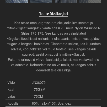
Toote üksikasjad
Kas otsite oma järgmise projekti jaoks kvaliteetset ja
mitmekülgset kangast? Vaata edasi kui meie Nylon Wrinkled N
Strips 175-175. See kangas on valmistatud
kõrgekvaliteedilisest nailonist + elastaanist, mis on vastupidav,
mugav ja kergesti hooldatav. Olenemata sellest, kas kujundate
rõivaid, kodutekstiile või muid tooteid, see kangas pakub
suurepäraseid omadusi ja mitmekülgsust.
Pakume erinevaid värve, kaalusid ja laiusi, mis vastavad teie
vajadustele. Kohandamine on võimalik, et kangas sobiks
ideaalselt teie disainiga.
Viide
JN36079
Kaal
175GSM
Laius
175CM
Koostis
85% nailon*15% Spandex