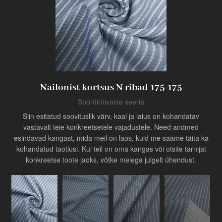
Toode
Tööstuse uuendaja
Nailonist kortsus N ribad 175-175
Spordirõivaste seeria
Siin esitatud soovituslik värv, kaal ja laius on kohandatav
vastavalt teie konkreetsetele vajadustele. Need andmed
esindavad kangast, mida meil on laos, kuid me saame täita ka
kohandatud taotlusi. Kui teil on oma kangas või otsite tarnijat
konkreetse toote jaoks, võtke meiega julgelt ühendust.