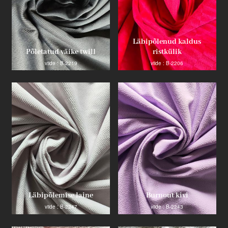
Läbipõlenud kaldus
Põletatud väike twill
ristkülik
viide : B-2219
viide : B-2206
Läbipõlemise laine
Burnout kivi
viide : B-2247
viide : B-2243