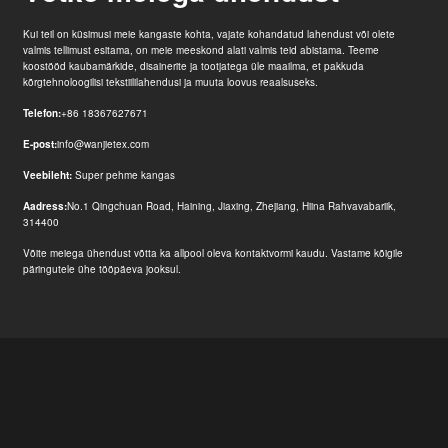
Kui teil on küsimusi meie kangaste kohta, vajate kohandatud lahendust või olete
valmis tellimust esitama, on meie meeskond alati valmis teid abistama. Teeme
koostööd kaubamärkide, disainerite ja tootjatega üle maailma, et pakkuda
kõrgtehnoloogilisi tekstiililahendusi ja muuta loovus reaalsuseks.
Telefon:
+86 18367627671
E-post:
info@wanjietex.com
Veebileht:
Super pehme kangas
Aadress:
No.1 Qingchuan Road, Haining, Jiaxing, Zhejiang, Hiina Rahvavabariik,
314400
Võite meiega ühendust võtta ka allpool oleva kontaktvormi kaudu. Vastame kõigile
päringutele ühe tööpäeva jooksul.