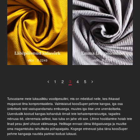
Läbipõlenud kalavõrk
Emma läbipõlemine
viide : B-2249
viide : B-2253
1
2
3
4
5
Tutvustame meie luksuslikku voodipesuliini, mis on mõeldud neile, kes ihkavad
mugavust ilma kompromissideta. Valmistatud koos
Super pehme kangas
, iga osa
ümbritseb teid vastupandamatu embusega, muutes iga öise une unenäoliseks.
Uuenduslik kootud kangas kohandub õrnalt teie kehatemperatuuriga, tagades
mõnusa öö, olenemata sellest, kas tuba on jahe või soe. Lihtne hooldamine hoiab teie
linad pesu järel uhiuue välimusega. Hellitage ennast ülima lõõgastusega ja muutke
oma magamistuba rahulikuks pühapaigaks. Kogege erinevust juba täna koos
Super
pehme kangas
ja nautida parimat kodust luksust.