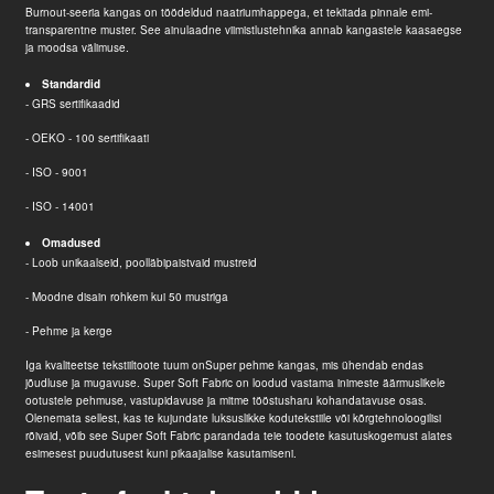
Burnout-seeria kangas on töödeldud naatriumhappega, et tekitada pinnale emi-
transparentne muster. See ainulaadne viimistlustehnika annab kangastele kaasaegse
ja moodsa välimuse.
Standardid
- GRS sertifikaadid
- OEKO - 100 sertifikaati
- ISO - 9001
- ISO - 14001
Omadused
- Loob unikaalseid, poolläbipaistvaid mustreid
- Moodne disain rohkem kui 50 mustriga
- Pehme ja kerge
Iga kvaliteetse tekstiiltoote tuum on
Super pehme kangas
, mis ühendab endas
jõudluse ja mugavuse. Super Soft Fabric on loodud vastama inimeste äärmuslikele
ootustele pehmuse, vastupidavuse ja mitme tööstusharu kohandatavuse osas.
Olenemata sellest, kas te kujundate luksuslikke kodutekstiile või kõrgtehnoloogilisi
rõivaid, võib see Super Soft Fabric parandada teie toodete kasutuskogemust alates
esimesest puudutusest kuni pikaajalise kasutamiseni.