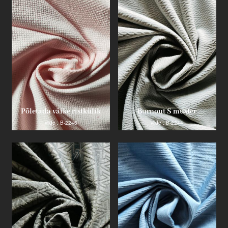
Toode
Tööstuse uuendaja
Põletada väike ristkülik
Burnout S muster
viide : B-2246
viide : B-2244