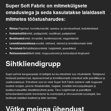
Super Soft Fabric on mitmekülgsete
omadustega ja seda kasutatakse laialdaselt
mitmetes tööstusharudes:
Riietus:
Pajamad, hommikumantlid, rasedus- ja sünnitusrõivad, kodukleebised
Kodutekstiilid:
tekid, padjapüürid, voodilinad, padjakatted
Beebitooted:
tekid, rinnatükid, kombinesoonid, magamiskotid
Lemmikloomatööstus:
voodid, mähised, rakmed ja lemmikloomade tekid
Tervishoid:
Rehabilitatsioonitekid, haiglatekid, spaarätikud
Reklaamtooted:
Marki tekid, mugavustooted ja kohandatud kingitused
Sihtkliendigrupp
Super pehme kangas
vastab nii tarbijate kui ka ettevõtete turu nõudmistele. Tarbijaturul
hindavad perekonnad, lapsevanemad ja lemmikloomade omanikud selle paindlikkust ja
usaldusväärsust. Ettevõtete turul on meie Super Soft Fabric esimene valik mugavate
toodete tootjate, peente rõivabrändide, haiglate, hotellide teenusepakkujate ja
keskkonnateadlike tekstiiliettevõtete jaoks. Tänu hulgihinnale ja paindlikele
kohandamisteenustele teenindame ka eramüüjaid ja rahvusvahelisi turustajaid, kes
taotlevad stabiilset kvaliteeti ja kiiret tarnimist.
Võtke meiega ühendust