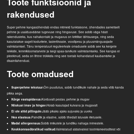
Toote funktsioonid ja
rakendused
Super pehme kangas
ühendab endas mitmeid funktsioone, ühendades sametiselt
pehme ja usaldusväärse tugevuse ning hingavuse. See sobib väga hästi
rakendusteks, kus nahakontakt ja mugavus on kriitilise tähtsusega, ning seda
kasutatakse sageli koduriiete, lasterõivaste, voodipesu ja pluusmänguasjade
valmistamisel. Tänu temperatuuri reguleerivale omadusele sobib see ka kergete
tekkide, lemmikloomatarvete ja isegi spaa-tarvikute valmistamiseks. See kangas ei
pleekinud, seda on lihtne trükkida ning see toetab kohandatud kaubamärke ja
disainilahendusi.
Toote omadused
Superpehme tekstuur:
Õrn puudutus, sobib tundlikule nahale ja seda võib kanda
pikka aega.
Kõrge vastupidavus:
Korduvalt pestav, pehme ja mugav
Niiskust imav ja hingav:
Hoiab kasutajad kuivana ja mugavalt
Ei ole altid pillingule:
Jääb pikaks ajaks sujuvaks ja uueks
Hea elastsus:
Paindlik ja elastne, sobib tihedalt istuvale riietusele.
Madal allergeensus:
Sobib imikutele ja tundliku nahaga inimestele.
Keskkonnasõbralikud valikud:
Valmistatud säästvatest tootmismeetoditest või