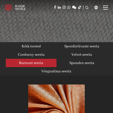



Kõik tooted
Spordirõivaste seeria
Corduroy seeria
Velvet seeria
Burnout seeria
Spandex seeria
Võrgusilma seeria