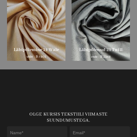
Läbipõlemine 21 Wale
Läbipõlenud 21 Twill
viide : B-1905
viide : B-2248
OLGE KURSIS TEKSTIILI VIIMASTE
SUUNDUMUSTEGA.