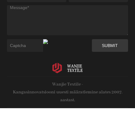
Wanjie Textile -
Kangasinnovatsiooni uuesti määratlemine alates 2007.
aastast.
Copyright © 2028 Zhejiang Wanjie Textile New Material Co., Ltd. Kõik
õigused kaitstud.
Veebitoe poolt :