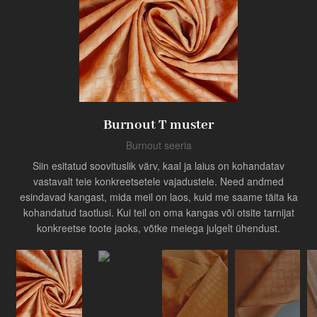
Toode
Burnout T muster
Tööstuse uuendaja
Burnout seeria
Siin esitatud soovituslik värv, kaal ja laius on kohandatav
vastavalt teie konkreetsetele vajadustele. Need andmed
esindavad kangast, mida meil on laos, kuid me saame täita ka
kohandatud taotlusi. Kui teil on oma kangas või otsite tarnijat
konkreetse toote jaoks, võtke meiega julgelt ühendust.