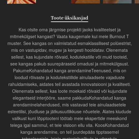
Toote üksikasjad
Kas otsite oma järgmise projekti jaoks kvaliteetset ja
mitmekülgset kangast? Vaata kaugemale kui meie Burnout T
muster. See kangas on valmistatud esmaklassilisest polüestrist,
mis on vastupidav, mugav ja kergesti hooldatav. Olenemata
sellest, kas kujundate rõivaid, kodutekstiile või muid tooteid,
see kangas pakub suurepäraseid omadusi ja mitmekülgsust.
Pakume
Kohandatud kanga arendamine
Teenused, mis on
loodud rõivaste ja kodutekstiilide ainulaadsete vajaduste
rahuldamiseks, aidates teil avastada innovatsiooni ja kvaliteeti.
Olenemata sellest, kas loote moekaid rõivaid või kujundate
elegantseid interjööre, saame pakkuda
Kohandatud kanga
arendamine
lahendused, mis vastavad teie ainulaadsetele
esteetilisi, jõudluse ja jätkusuutlikkuse nõuetele. Alates kiudude
valikust kuni lõpptooteni töötab meie ekspertide meeskond
teiega igal sammul, et teie visioon ellu viia. Koos
Kohandatud
kanga arendamine
, on teil juurdepääs tipptasemel
tehnoloogiale, laiale materjalivalikule ja võrratule