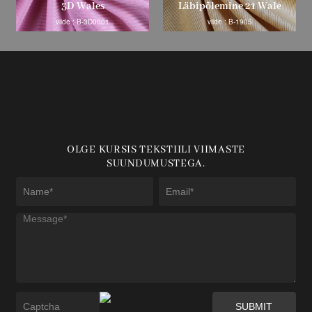
3D Wales
Läbipõlemine 21 Wale
viide : B-3D0001
viide : B-1905
OLGE KURSIS TEKSTIILI VIIMASTE
SUUNDUMUSTEGA.