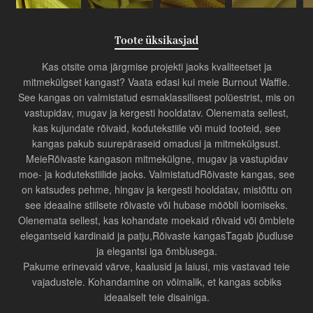
Toote üksikasjad
Kas otsite oma järgmise projekti jaoks kvaliteetset ja
mitmekülgset kangast? Vaata edasi kui meie Burnout Waffle.
See kangas on valmistatud esmaklassilisest polüestrist, mis on
vastupidav, mugav ja kergesti hooldatav. Olenemata sellest,
kas kujundate rõivaid, kodutekstiile või muid tooteid, see
kangas pakub suurepäraseid omadusi ja mitmekülgsust.
Meie
Rõivaste kangas
on mitmekülgne, mugav ja vastupidav
moe- ja kodutekstiilide jaoks. Valmistatud
Rõivaste kangas
, see
on katsudes pehme, hingav ja kergesti hooldatav, mistõttu on
see ideaalne stiilsete rõivaste või hubase mööbli loomiseks.
Olenemata sellest, kas kohandate moekaid rõivaid või õmblete
elegantseid kardinaid ja patju,
Rõivaste kangas
Tagab jõudluse
ja elegantsi iga õmblusega.
Pakume erinevaid värve, kaalusid ja laiusi, mis vastavad teie
vajadustele. Kohandamine on võimalik, et kangas sobiks
ideaalselt teie disainiga.