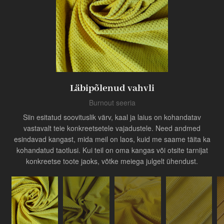
Toode
Tööstuse uuendaja
Läbipõlenud vahvli
Burnout seeria
Siin esitatud soovituslik värv, kaal ja laius on kohandatav
vastavalt teie konkreetsetele vajadustele. Need andmed
esindavad kangast, mida meil on laos, kuid me saame täita ka
kohandatud taotlusi. Kui teil on oma kangas või otsite tarnijat
konkreetse toote jaoks, võtke meiega julgelt ühendust.