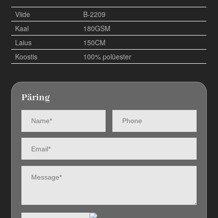
Viide
B-2209
Kaal
180GSM
Laius
150CM
Koostis
100% polüester
Päring