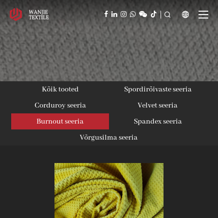



Kõik tooted
Spordirõivaste seeria
Corduroy seeria
Velvet seeria
Burnout seeria
Spandex seeria
Võrgusilma seeria