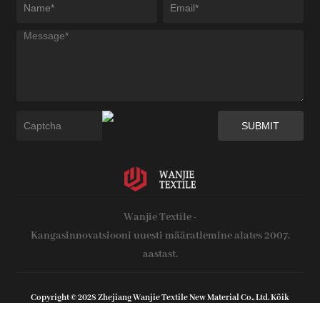
Wanjie Textile -
Kangasinnovatsiooni uuesti määratlemine alates 2007.
aastast.
Copyright © 2028 Zhejiang Wanjie Textile New Material Co., Ltd. Kõik
õigused kaitstud.
Veebitoe poolt :