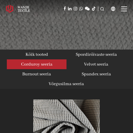



Kõik tooted
Spordirõivaste seeria
Corduroy seeria
Velvet seeria
Burnout seeria
Spandex seeria
Võrgusilma seeria