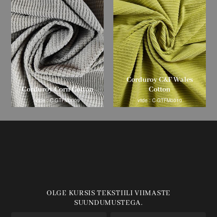
Corduroy C&F Wales
Corduroy Corn Cotton
Cotton
viide : C-GTFM0009
viide : C-GTFM0010
OLGE KURSIS TEKSTIILI VIIMASTE
SUUNDUMUSTEGA.