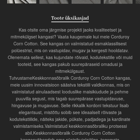
Toote üksikasjad
Kas otsite oma järgmise projekti jaoks kvaliteetset ja
mitmekülgset kangast? Vaata kaugemale kui meie Corduroy
Corn Cotton. See kangas on valmistatud esmaklassilisest
polüestrist, mis on vastupidav, mugav ja kergesti hooldatav.
Olenemata sellest, kas kujundate rõivaid, kodutekstiile või muid
tooteid, see kangas pakub suurepäraseid omadusi ja
mitmekülgsust.
Tutvustame
Keskkonnasõbralik Corduroy Corn Cotton kangas
,
meie uusim innovatsioon säästva tekstiili valdkonnas, mis on
valmistatud ainulaadsest looduslike maisikiudude ja pehme
puuvilla segust, mis tagab suurepärase vastupidavuse,
hingavuse ja mugavuse. Selle rikkalik kordoni tekstuur lisab
elegantsust, mistõttu sobib see ideaalselt rõivaste ja
kodutekstiilide, näiteks jakide, pükste, padjadega ja kardinate
valmistamiseks.Valmistatud keskkonnasõbraliku protsessi
abil,
Keskkonnasõbralik Corduroy Corn Cotton
kangas
vähendab oma süsinikujalajälge, tegemata