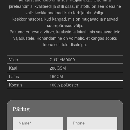
järeleandmisi kvaliteedi ja stiili osas, mistõttu on see ideaalne
valik keskkonnateadlikele tarbijatele. Valige
keskkonnasõbralikud kangad, mis on mugavad ja näevad
suurepärased välja.
Pakume erinevaid värve, kaalusid ja laiusi, mis vastavad teie
vajadustele. Kohandamine on võimalik, et kangas sobiks
ideaalselt teie disainiga.
Viide
C-GTFM0009
Kaal
280GSM
Laius
150CM
Koostis
100% polüester
Päring