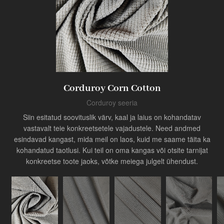
Toode
Corduroy Corn Cotton
Tööstuse uuendaja
Corduroy seeria
Siin esitatud soovituslik värv, kaal ja laius on kohandatav
vastavalt teie konkreetsetele vajadustele. Need andmed
esindavad kangast, mida meil on laos, kuid me saame täita ka
kohandatud taotlusi. Kui teil on oma kangas või otsite tarnijat
konkreetse toote jaoks, võtke meiega julgelt ühendust.