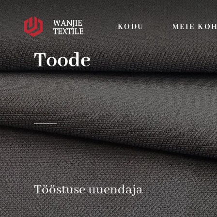
KODU
MEIE KO
Toode
Tööstuse uuendaja