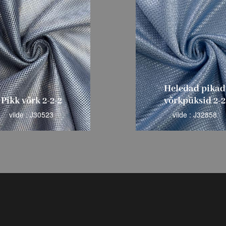
Heledad pikad
võrkpüksid 2-2
Pikk võrk 3-1
viide : J32858
viide : J26210