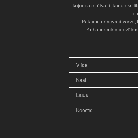
kujundate rõivaid, koduteksti
om
Pakume erinevaid värve, ka
Kohandamine on võimalik
Viide
Kaal
Laius
Koostis