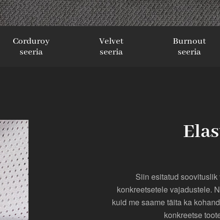
Corduroy
Velvet
Burnout
seeria
seeria
seeria
Elas
Siin esitatud soovituslik
konkreetsetele vajadustele. 
kuid me saame täita ka kohandat
konkreetse toote