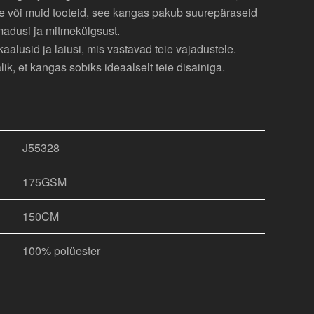
ile või muid tooteid, see kangas pakub suurepäraseid
adusi ja mitmekülgsust.
alusid ja laiusi, mis vastavad teie vajadustele.
, et kangas sobiks ideaalselt teie disainiga.
J55328
175GSM
150CM
100% polüester