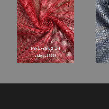
Pikk võrk 2-2-2
viide : J30523