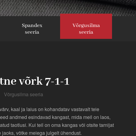
Spandex
Võrgusilma
seeria
seeria
tne võrk 7-1-1
Võrgusilma seeria
 värv, kaal ja laius on kohandatav vastavalt teie
Need andmed esindavad kangast, mida meil on laos,
ud taotlusi. Kui teil on oma kangas või otsite tarnijat
 jaoks, võtke meiega julgelt ühendust.