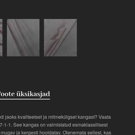
oote üksikasjad
ti jaoks kvaliteetset ja mitmekülgset kangast? Vaata
 7-1-1. See kangas on valmistatud esmaklassilisest
, mugav ja kergesti hooldatav. Olenemata sellest, kas