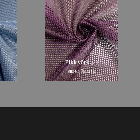
Liblikas Võrk
viide : J26211