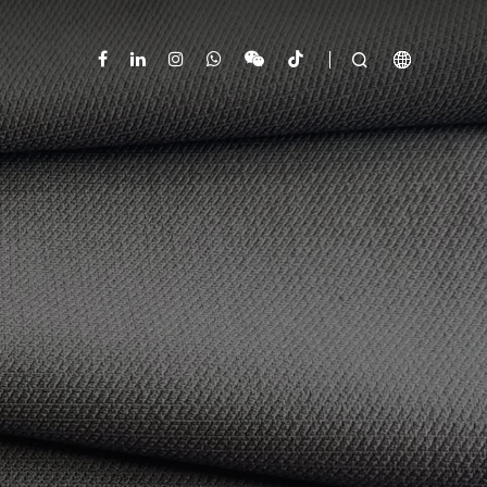


