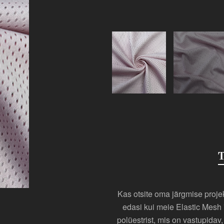
T
Kas otsite oma järgmise projek
edasi kui meie Elastic Mesh
polüestrist, mis on vastupidav