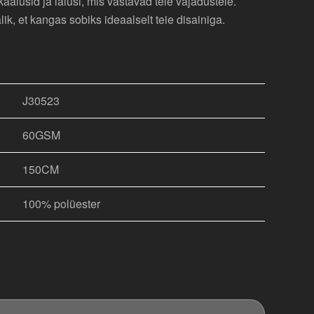
alusid ja laiusi, mis vastavad teie vajadustele.
, et kangas sobiks ideaalselt teie disainiga.
J30523
60GSM
150CM
100% polüester