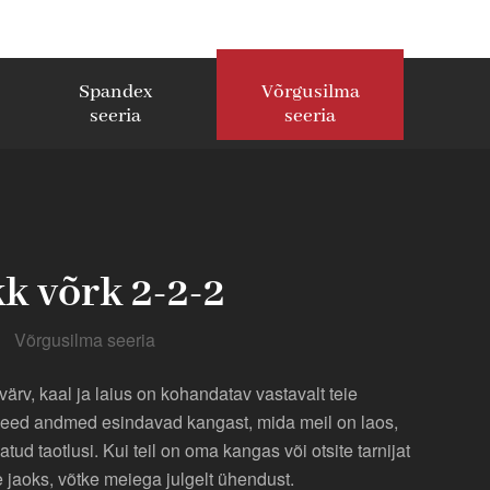
Spandex
Võrgusilma
seeria
seeria
k võrk 2-2-2
Võrgusilma seeria
 värv, kaal ja laius on kohandatav vastavalt teie
Need andmed esindavad kangast, mida meil on laos,
ud taotlusi. Kui teil on oma kangas või otsite tarnijat
 jaoks, võtke meiega julgelt ühendust.