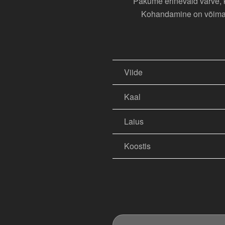
Pakume erinevaid värve, ka
Kohandamine on võimalik
Viide
Kaal
Laius
Koostis