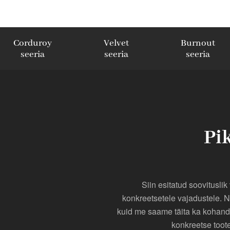
Corduroy
Velvet
Burnout
seeria
seeria
seeria
Pik
Siin esitatud soovituslik
konkreetsetele vajadustele. 
kuid me saame täita ka kohandat
konkreetse toote