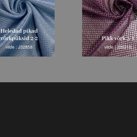
Heledad pikad
võrkpüksid 2-2
Pikk võrk 3-1
viide : J32858
viide : J26210