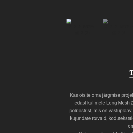
T
Kas otsite oma järgmise projek
edasi kui meie Long Mesh 2
polüestrist, mis on vastupidav
kujundate rõivaid, koduteksti
om