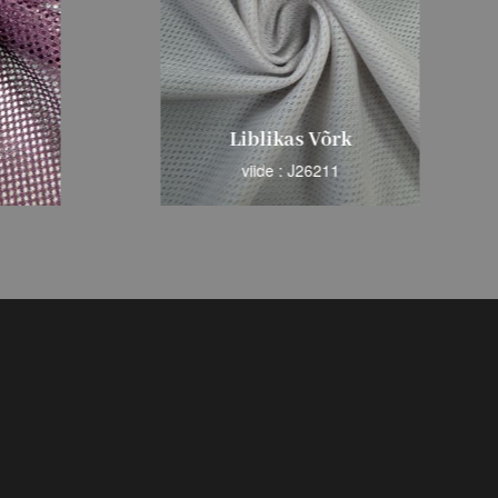
Liblikas Võrk
viide : J26211