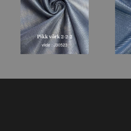
Pikk võrk 2-2-2
viide : J30523