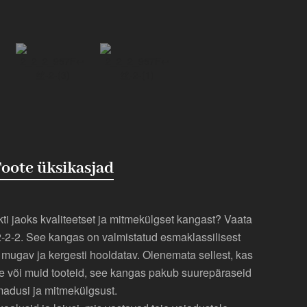
oote üksikasjad
ti jaoks kvaliteetset ja mitmekülgset kangast? Vaata
-2-2. See kangas on valmistatud esmaklassilisest
, mugav ja kergesti hooldatav. Olenemata sellest, kas
ile või muid tooteid, see kangas pakub suurepäraseid
adusi ja mitmekülgsust.