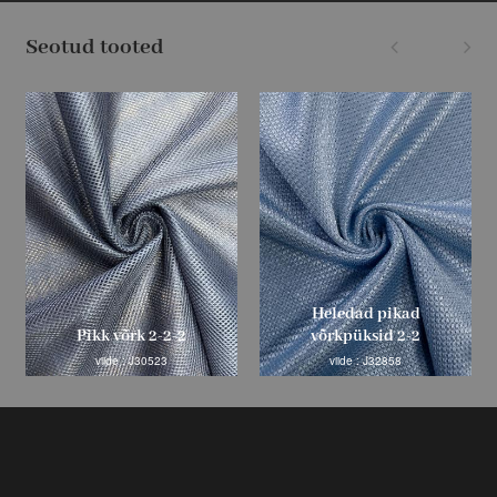
Seotud tooted
Heledad pikad
Pikk võrk 2-2-2
võrkpüksid 2-2
viide : J30523
viide : J32858