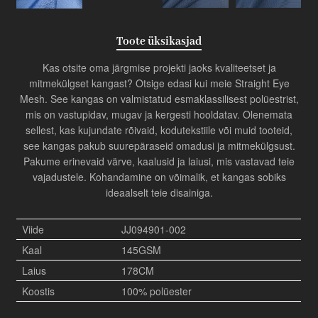
Toote üksikasjad
Kas otsite oma järgmise projekti jaoks kvaliteetset ja
mitmekülgset kangast? Otsige edasi kui meie Straight Eye
Mesh. See kangas on valmistatud esmaklassilisest polüestrist,
mis on vastupidav, mugav ja kergesti hooldatav. Olenemata
sellest, kas kujundate rõivaid, kodutekstiile või muid tooteid,
see kangas pakub suurepäraseid omadusi ja mitmekülgsust.
Pakume erinevaid värve, kaalusid ja laiusi, mis vastavad teie
vajadustele. Kohandamine on võimalik, et kangas sobiks
ideaalselt teie disainiga.
Viide
JJ094901-002
Kaal
145GSM
Laius
178CM
Koostis
100% polüester