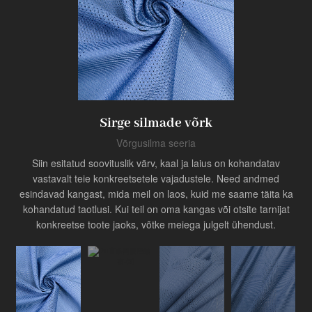
Toode
Tööstuse uuendaja
Sirge silmade võrk
Võrgusilma seeria
Siin esitatud soovituslik värv, kaal ja laius on kohandatav
vastavalt teie konkreetsetele vajadustele. Need andmed
esindavad kangast, mida meil on laos, kuid me saame täita ka
kohandatud taotlusi. Kui teil on oma kangas või otsite tarnijat
konkreetse toote jaoks, võtke meiega julgelt ühendust.