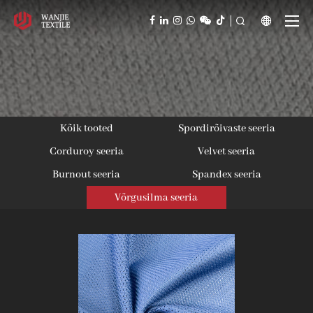



Kõik tooted
Spordirõivaste seeria
Corduroy seeria
Velvet seeria
Burnout seeria
Spandex seeria
Võrgusilma seeria